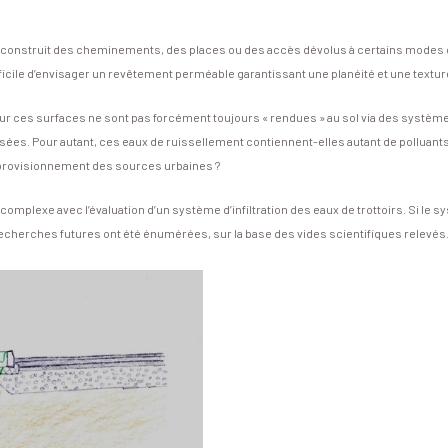
r, on construit des cheminements, des places ou des accès dévolus à certains modes
ficile d’envisager un revêtement perméable garantissant une planéité et une texture
nt sur ces surfaces ne sont pas forcément toujours « rendues » au sol via des syst
es. Pour autant, ces eaux de ruissellement contiennent-elles autant de polluants 
 l’approvisionnement des sources urbaines ?
omplexe avec l’évaluation d’un système d’infiltration des eaux de trottoirs. Si le
e recherches futures ont été énumérées, sur la base des vides scientifiques relevés