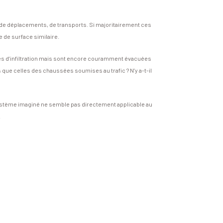
 de déplacements, de transports. Si majoritairement ces
 de surface similaire.
èmes d’infiltration mais sont encore couramment évacuées
que celles des chaussées soumises au trafic ? N’y a-t-il
 système imaginé ne semble pas directement applicable au
.