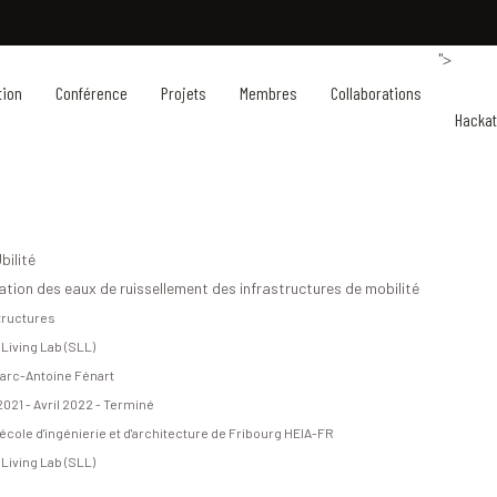
">
tion
Conférence
Projets
Membres
Collaborations
Hacka
ilité
tration des eaux de ruissellement des infrastructures de mobilité
tructures
Living Lab (SLL)
Marc-Antoine Fénart
2021 - Avril 2022 - Terminé
école d'ingénierie et d'architecture de Fribourg HEIA-FR
Living Lab (SLL)