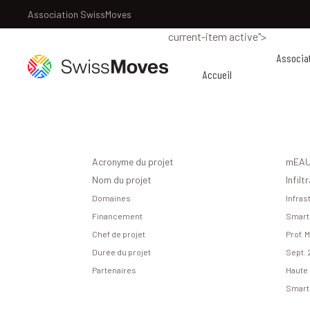
Association SwissMoves
current-item active">
Associa
Accueil
Acronyme du projet
mEAUb
Nom du projet
Infil
Domaines
Infras
Financement
Smart 
Chef de projet
Prof. 
Durée du projet
Sept. 
Partenaires
Haute 
Smart 