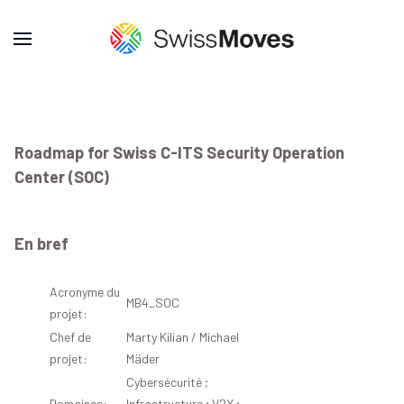
Roadmap for Swiss C-ITS Security Operation
Center (SOC)
En bref
Acronyme du
MB4_SOC
projet:
Chef de
Marty Kilian / Michael
projet:
Mäder
Cybersécurité ;
Domaines:
Infrastructure ; V2X ;